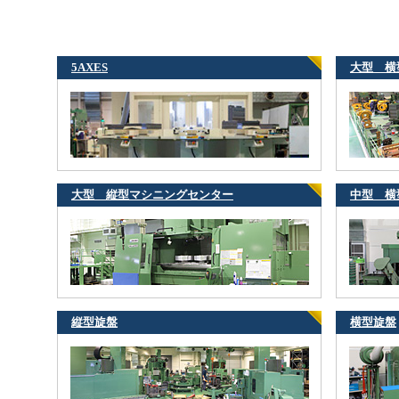
5AXES
大型 横
大型 縦型マシニングセンター
中型 横
縦型旋盤
横型旋盤